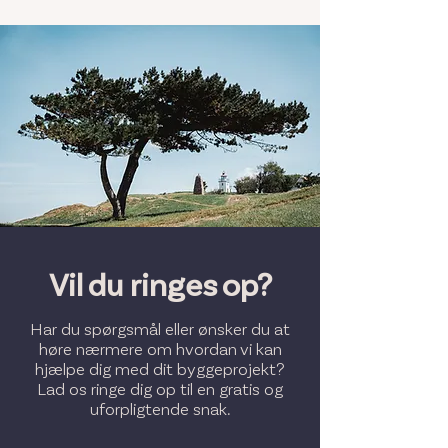
Vil du ringes op?
Har du spørgsmål eller ønsker du at
høre nærmere om hvordan vi kan
hjælpe dig med dit byggeprojekt?
Lad os ringe dig op til en gratis og
uforpligtende snak.